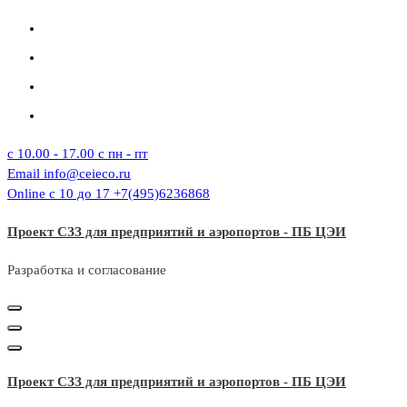
Перейти
к
содержимому
c 10.00 - 17.00
с пн - пт
Email
info@ceieco.ru
Online с 10 до 17
+7(495)6236868
Проект СЗЗ для предприятий и аэропортов - ПБ ЦЭИ
Разработка и согласование
Проект СЗЗ для предприятий и аэропортов - ПБ ЦЭИ